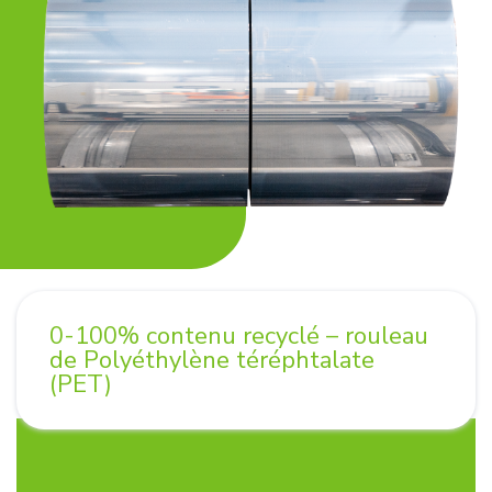
0-100% contenu recyclé – rouleau
de Polyéthylène téréphtalate
(PET)